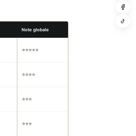
Note globale
⭐⭐⭐⭐⭐
⭐⭐⭐⭐
⭐⭐⭐
⭐⭐⭐