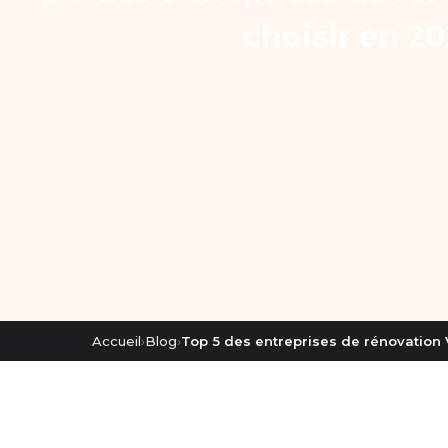
choisir en 20
Accueil
›
Blog
›
Top 5 des entreprises de rénovation V