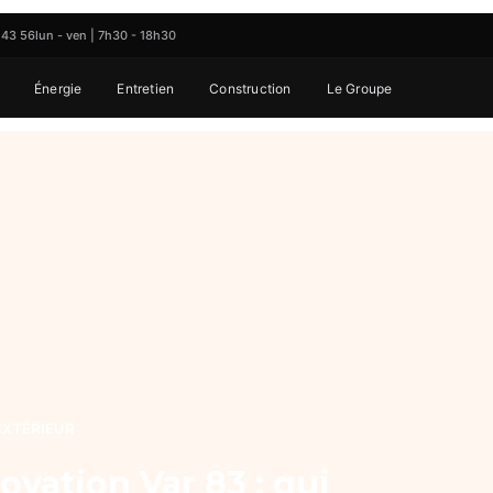
 43 56
lun - ven | 7h30 - 18h30
Énergie
Entretien
Construction
Le Groupe
EXTÉRIEUR
ovation Var 83 : qui