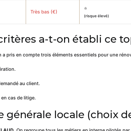
⭐
Très bas (€)
(risque élevé)
critères a-t-on établi ce to
n a pris en compte trois éléments essentiels pour une rénov
ération.
demandé au client.
en cas de litige.
se générale locale
(choix de
ELAUD
. On regroupe tous les métiers en interne pilotés pa