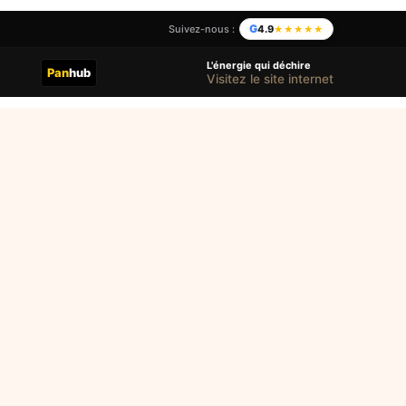
G
4.9
Suivez-nous :
★★★★★
L'énergie qui déchire
Pan
hub
Visitez le site internet