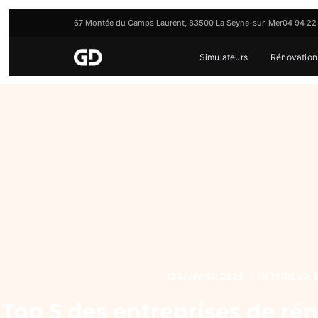
67 Montée du Camps Laurent, 83500 La Seyne-sur-Mer
04 94 22
Simulateurs
Rénovation
12 JANVIER 2026
INTÉRIEUR
,
Top 5 des entreprises de rén