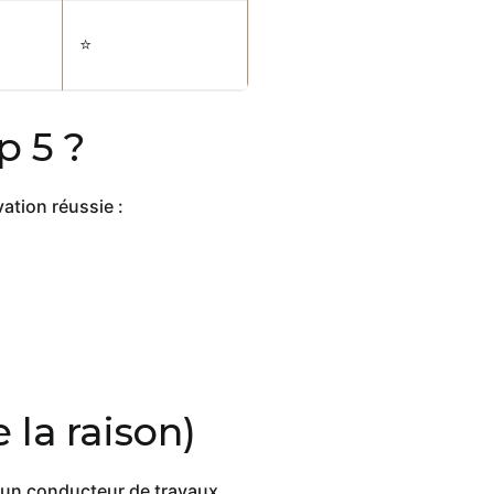
⭐
p 5 ?
ation réussie :
 la raison)
r un conducteur de travaux