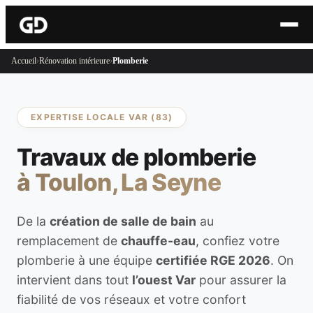
Accueil
›
Rénovation intérieure
›
Plomberie
EXPERTISE LOCALE VAR (83)
Travaux de plomberie
à Toulon, La Seyne
De la
création de salle de bain
au
remplacement de
chauffe-eau
, confiez votre
plomberie à une équipe
certifiée RGE 2026
. On
intervient dans tout
l’ouest Var
pour assurer la
fiabilité de vos réseaux et votre confort