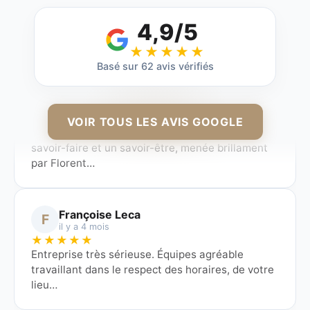
4,9/5
Fabienne LOMBARD
F
★★★★★
il y a 2 mois
Basé sur 62 avis vérifiés
★★★★★
Excellente entreprise, je recommande les yeux
fermés ! une équipe au top, compétente, avec un
savoir-faire et un savoir-être, menée brillament
VOIR TOUS LES AVIS GOOGLE
par Florent…
Françoise Leca
F
il y a 4 mois
★★★★★
Entreprise très sérieuse. Équipes agréable
travaillant dans le respect des horaires, de votre
lieu…
Mireille VENEZIA
M