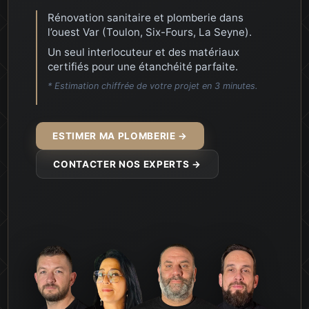
pour la rénovation de ma salle de bain et plus
Rénovation sanitaire et plomberie dans
.J’ai eu affaire à des professionnels très…
l’ouest Var (Toulon, Six-Fours, La Seyne).
Un seul interlocuteur et des matériaux
certifiés pour une étanchéité parfaite.
* Estimation chiffrée de votre projet en 3 minutes.
ESTIMER MA PLOMBERIE →
CONTACTER NOS EXPERTS →